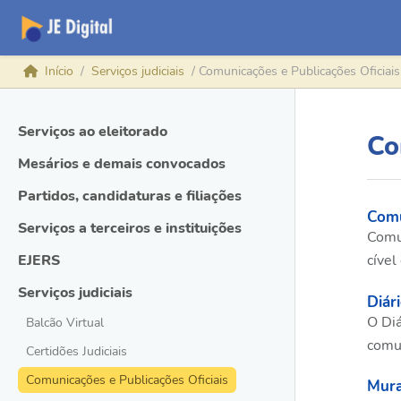
Início
Serviços judiciais
Comunicações e Publicações Oficiais
Serviços ao eleitorado
Co
Mesários e demais convocados
Partidos, candidaturas e filiações
Comu
Serviços a terceiros e instituições
Comun
cível
EJERS
Serviços judiciais
Diári
O Diá
Balcão Virtual
comun
Certidões Judiciais
Comunicações e Publicações Oficiais
Mura